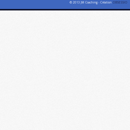
© 2013 JM Coaching - Création
OBSESSIO