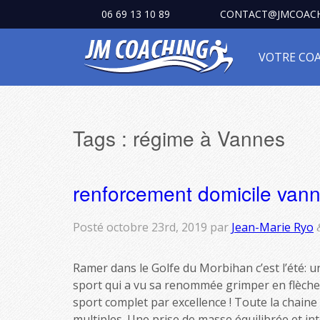
06 69 13 10 89
CONTACT@JMCOACH
VOTRE CO
Tags :
régime à Vannes
renforcement domicile van
Posté
octobre 23rd, 2019
par
Jean-Marie Ryo
Ramer dans le Golfe du Morbihan c’est l’été: 
sport qui a vu sa renommée grimper en flèche 
sport complet par excellence ! Toute la chaine m
multiples. Une prise de masse équilibrée et in