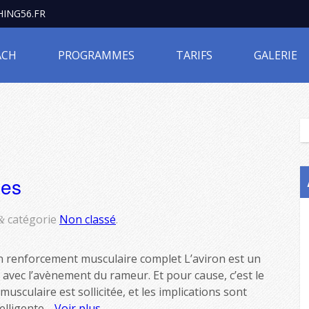
ING56.FR
ACH
PROGRAMMES
TARIFS
GALERIE
nes
catégorie
Non classé
.
&
un renforcement musculaire complet L’aviron est un
avec l’avènement du rameur. Et pour cause, c’est le
usculaire est sollicitée, et les implications sont
telligente…
Voir plus