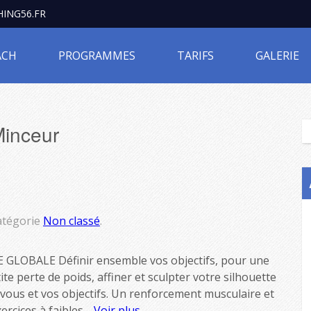
ING56.FR
ACH
PROGRAMMES
TARIFS
GALERIE
inceur
atégorie
Non classé
.
GLOBALE Définir ensemble vos objectifs, pour une
e perte de poids, affiner et sculpter votre silhouette
 vous et vos objectifs. Un renforcement musculaire et
ercices à faibles…
Voir plus