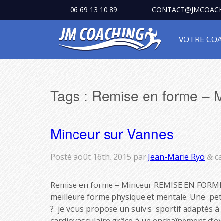
06 69 13 10 89
CONTACT@JMCOACH
VOTRE CO
Tags :
Remise en forme – M
Minceur sur Vannes
Posté
août 16th, 2015
par
Jean-Marie Ryo
c
&
Remise en forme – Minceur REMISE EN FORME 
meilleure forme physique et mentale. Une petit
? je vous propose un suivis sportif adaptés à
cardiovasculaire grâce à un enchaînement d’ex