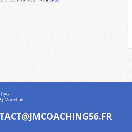
 Ryo
6) Morbihan
TACT@JMCOACHING56.FR