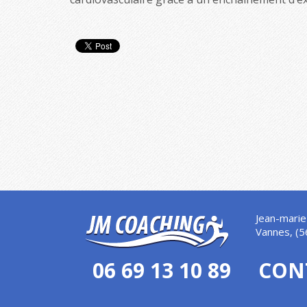
Jean-marie
Vannes, (5
06 69 13 10 89
CON