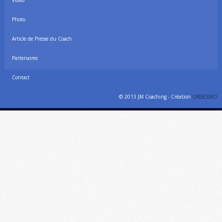
Vidéo
Photo
Article de Presse du Coach
Partenaires
Contact
© 2013 JM Coaching - Création
OBSESSIO