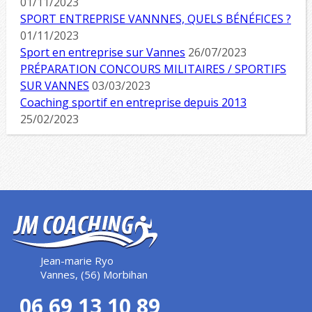
01/11/2023
SPORT ENTREPRISE VANNNES, QUELS BÉNÉFICES ?
01/11/2023
Sport en entreprise sur Vannes
26/07/2023
PRÉPARATION CONCOURS MILITAIRES / SPORTIFS
SUR VANNES
03/03/2023
Coaching sportif en entreprise depuis 2013
25/02/2023
Jean-marie Ryo
Vannes, (56) Morbihan
06 69 13 10 89