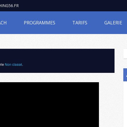
ING56.FR
ACH
PROGRAMMES
TARIFS
GALERIE
orie
Non classé
.