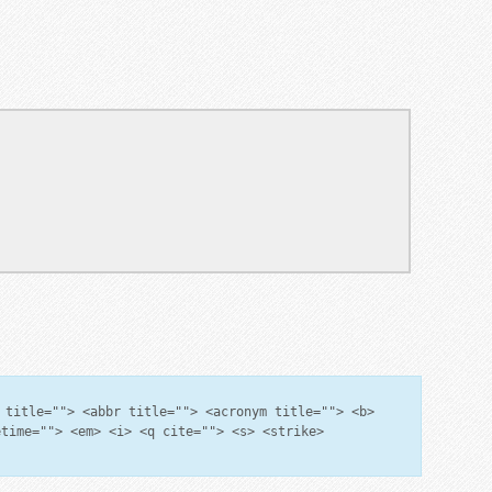
 title=""> <abbr title=""> <acronym title=""> <b>
etime=""> <em> <i> <q cite=""> <s> <strike>