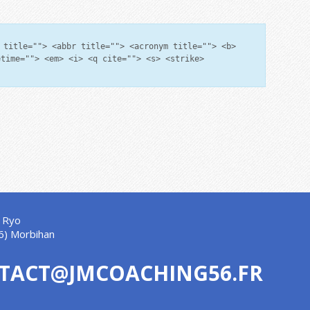
 title=""> <abbr title=""> <acronym title=""> <b>
etime=""> <em> <i> <q cite=""> <s> <strike>
 Ryo
6) Morbihan
TACT@JMCOACHING56.FR