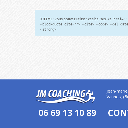
XHTML:
Vous pouvez utiliser ces balises:
<a href=""
<blockquote cite=""> <cite> <code> <del dat
<strong>
Jean-marie
Vannes, (5
06 69 13 10 89
CON