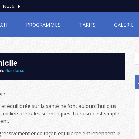
ING56.FR
ACH
PROGRAMMES
TARIFS
GALERIE
icile
orie
Non classé
.
i ?
et équilibrée sur la santé ne font aujourd’hui plus
illiers d’études scientifiques. La raison est simple :
ent.
ressivement et de façon équilibrée entretiennent le