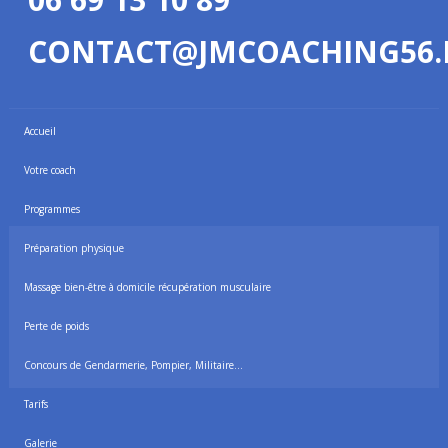
CONTACT@JMCOACHING56.
Accueil
Votre coach
Programmes
Préparation physique
Massage bien-être à domicile récupération musculaire
Perte de poids
Concours de Gendarmerie, Pompier, Militaire…
Tarifs
Galerie