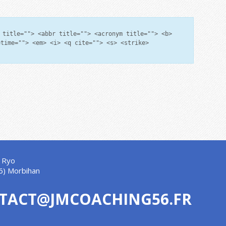
 title=""> <abbr title=""> <acronym title=""> <b>
etime=""> <em> <i> <q cite=""> <s> <strike>
 Ryo
6) Morbihan
TACT@JMCOACHING56.FR