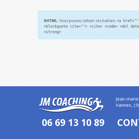
XHTML:
Vous pouvez utiliser ces balises:
<a href=""
<blockquote cite=""> <cite> <code> <del dat
<strong>
Jean-marie
Vannes, (5
06 69 13 10 89
CON