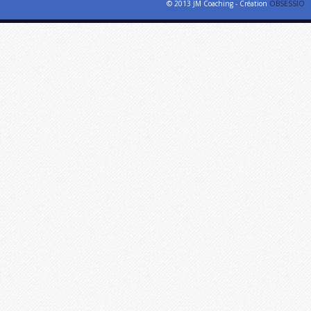
© 2013 JM Coaching - Création
OBSESSIO