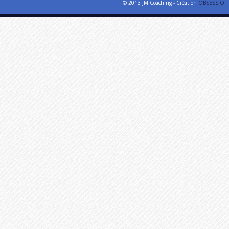
© 2013 JM Coaching - Création
OBSESSIO