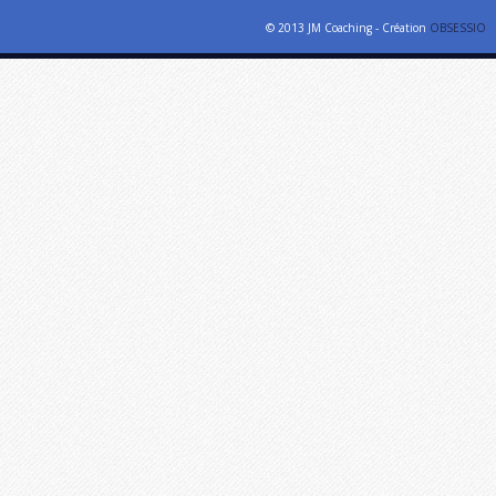
© 2013 JM Coaching - Création
OBSESSIO