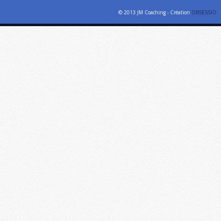
© 2013 JM Coaching - Création
OBSESSIO