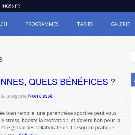
ING56.FR
ACH
PROGRAMMES
TARIFS
GALERIE
s
NNES, QUELS BÉNÉFICES ?
catégorie
Non classé
.
&
ée bien remplie, une parenthèse sportive peut vous
e le stress, booste la motivation, et s’avère bon pour la
-être global des collaborateurs. Lorsqu’on pratique
tc.), on…
Voir plus