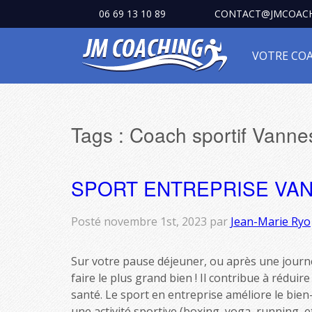
06 69 13 10 89
CONTACT@JMCOACH
VOTRE CO
Tags :
Coach sportif Vanne
SPORT ENTREPRISE VAN
Posté
novembre 1st, 2023
par
Jean-Marie Ryo
Sur votre pause déjeuner, ou après une journ
faire le plus grand bien ! Il contribue à réduir
santé. Le sport en entreprise améliore le bien
une activité sportive (boxing, yoga, running, e