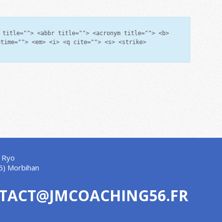
 title=""> <abbr title=""> <acronym title=""> <b>
etime=""> <em> <i> <q cite=""> <s> <strike>
 Ryo
6) Morbihan
TACT@JMCOACHING56.FR