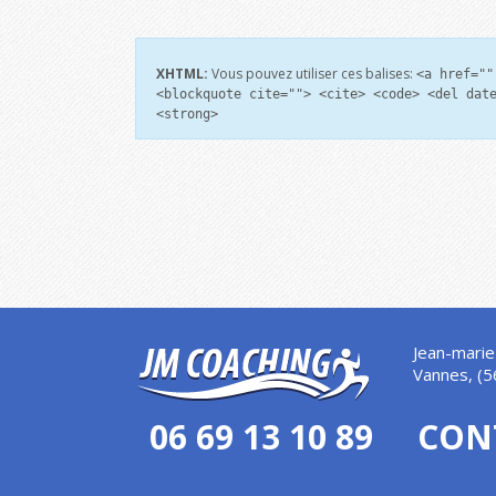
XHTML:
Vous pouvez utiliser ces balises:
<a href=""
<blockquote cite=""> <cite> <code> <del dat
<strong>
Jean-marie
Vannes, (5
06 69 13 10 89
CON