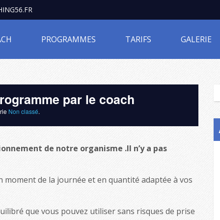
ING56.FR
ACH
PROGRAMMES
TARIFS
GALERIE
 programme par le coach
orie
Non classé
.
ionnement de notre organisme .Il n’y a pas
 moment de la journée et en quantité adaptée à vos
uilibré que vous pouvez utiliser sans risques de prise