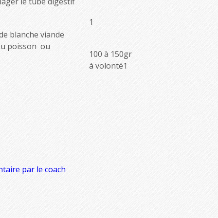
ager le tube digestif
1
nde blanche viande
 ou poisson ou
100 à 150gr
à volonté1
aire par le coach