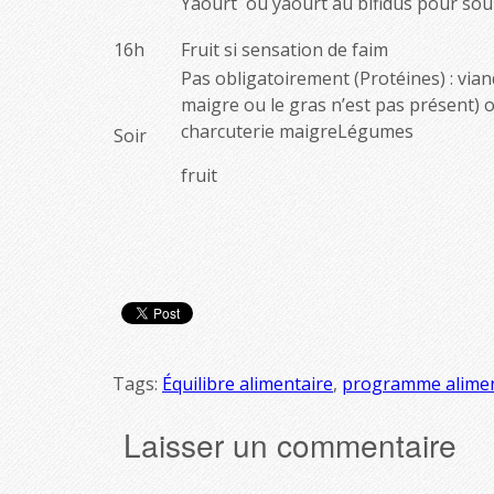
Yaourt ou yaourt au bifidus pour soul
16h
Fruit si sensation de faim
Pas obligatoirement (Protéines) : via
maigre ou le gras n’est pas présent)
charcuterie maigreLégumes
Soir
fruit
Tags:
Équilibre alimentaire
,
programme aliment
Laisser un commentaire