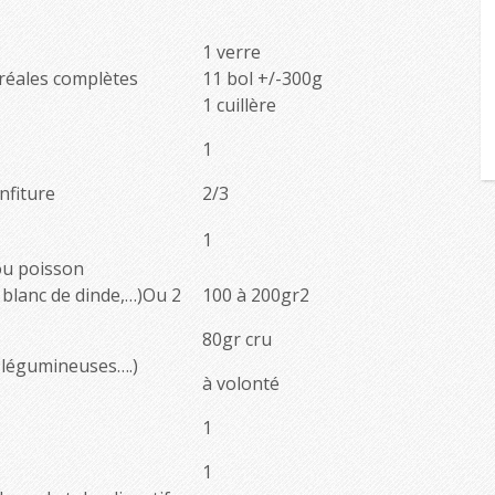
1 verre
réales complètes
11 bol +/-300g
1 cuillère
1
nfiture
2/3
1
ou poisson
 blanc de dinde,…)Ou 2
100 à 200gr2
80gr cru
, légumineuses….)
à volonté
1
1