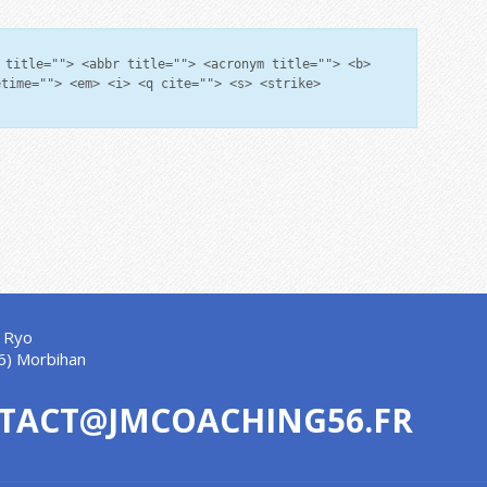
 title=""> <abbr title=""> <acronym title=""> <b>
etime=""> <em> <i> <q cite=""> <s> <strike>
 Ryo
6) Morbihan
TACT@JMCOACHING56.FR