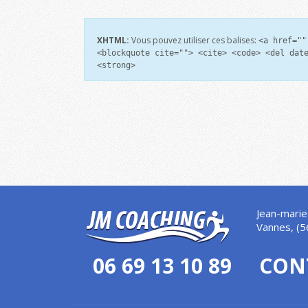
XHTML:
Vous pouvez utiliser ces balises:
<a href=""
<blockquote cite=""> <cite> <code> <del dat
<strong>
Jean-marie
Vannes, (5
06 69 13 10 89
CON