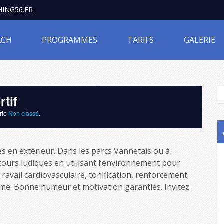
ING56.FR
ACH
PROGRAMMES
TARIFS
GALERIE
tif
orie
Non classé
.
es en extérieur. Dans les parcs Vannetais ou à
s cours ludiques en utilisant l’environnement pour
ravail cardiovasculaire, tonification, renforcement
me. Bonne humeur et motivation garanties. Invitez