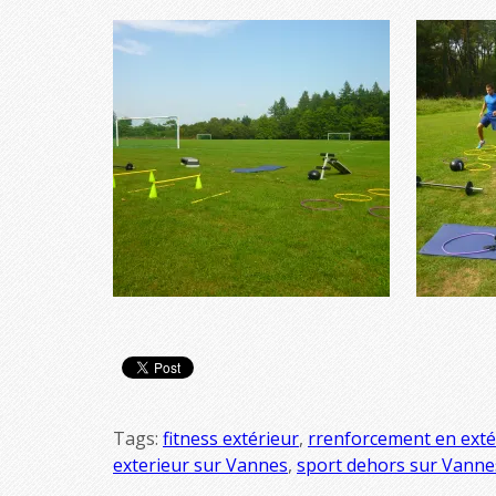
Tags:
fitness extérieur
,
rrenforcement en exté
exterieur sur Vannes
,
sport dehors sur Vanne