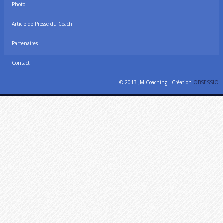
Photo
Article de Presse du Coach
Partenaires
Contact
© 2013 JM Coaching - Création
OBSESSIO