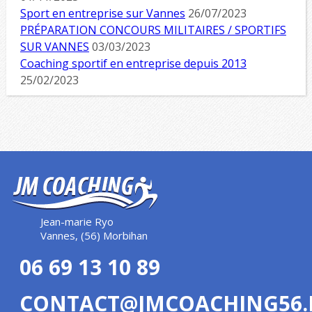
Sport en entreprise sur Vannes
26/07/2023
PRÉPARATION CONCOURS MILITAIRES / SPORTIFS
SUR VANNES
03/03/2023
Coaching sportif en entreprise depuis 2013
25/02/2023
Jean-marie Ryo
Vannes, (56) Morbihan
06 69 13 10 89
CONTACT@JMCOACHING56.